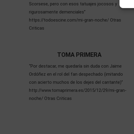
Scorsese, pero con esos tatuajes jocosos y
rigurosamente demenciales”
https://todoescine.com/mi-gran-noche/ Otras
Criticas
TOMA PRIMERA
“Por destacar, me quedaría sin duda con Jaime
Ordóñez en el rol del fan despechado (imitando
con acierto muchos de los dejes del cantante)”
http://www.tomaprimera.es/2015/12/29/mi-gran-
noche/ Otras Criticas