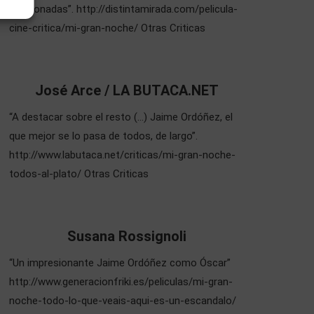
apasionadas”. http://distintamirada.com/pelicula-
cine-critica/mi-gran-noche/ Otras Criticas
José Arce / LA BUTACA.NET
“A destacar sobre el resto (…) Jaime Ordóñez, el
que mejor se lo pasa de todos, de largo”.
http://www.labutaca.net/criticas/mi-gran-noche-
todos-al-plato/ Otras Criticas
Susana Rossignoli
“Un impresionante Jaime Ordóñez como Óscar”
http://www.generacionfriki.es/peliculas/mi-gran-
noche-todo-lo-que-veais-aqui-es-un-escandalo/