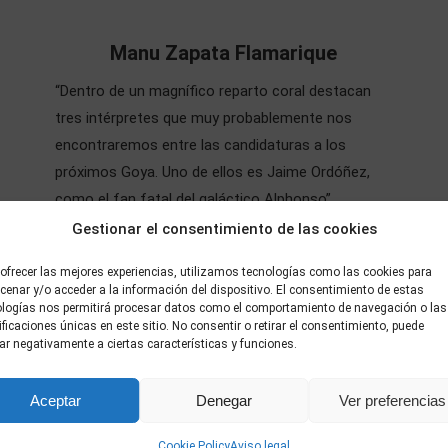
Manu Zapata Flamarique
“Dentro de un magnífico reparto coral destacan
tres intérpretes que muy probablemente nos
encontraremos entre las candidaturas a los
próximos Goya. Uno de ellos es Jaime Ordóñez,
como el fan fatal del galáctico Alphonso”
https://vivazapata.net/2015/10/29/critica-de-mi-
Gestionar el consentimiento de las cookies
gran-noche-2015/ Otras Criticas
ofrecer las mejores experiencias, utilizamos tecnologías como las cookies para
enar y/o acceder a la información del dispositivo. El consentimiento de estas
ologías nos permitirá procesar datos como el comportamiento de navegación o las
ificaciones únicas en este sitio. No consentir o retirar el consentimiento, puede
AHORA CRITICO YO
ar negativamente a ciertas características y funciones.
“…el que mejor parado sale es Jaime Ordóñez,
Aceptar
Denegar
Ver preferencias
haciendo un papel curioso, seguramente el más
divertido y el que más profundidad tenga”
Cookie Policy
Aviso legal