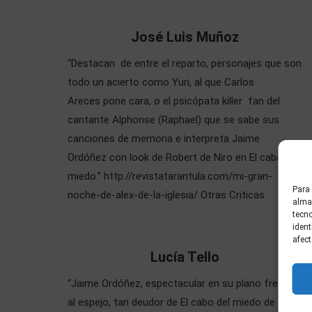
José Luis Muñoz
“Destacan de entre el reparto, personajes que son
todo un acierto como Yuri, al que Carlos
Areces pone cara, o el psicópata killer fan del
cantante Alphonse (Raphael) que se sabe sus
canciones de memoria e interpreta Jaime
Ordóñez con look de Robert de Niro en El cabo del
miedo.” http://revistatarantula.com/mi-gran-
Para 
noche-de-alex-de-la-iglesia/ Otras Criticas
almac
tecn
ident
afect
Lucía Tello
“Jaime Ordóñez, espectacular en su plano frente
al espejo, tan deudor de El cabo del miedo de