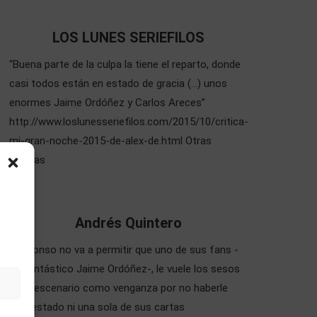
LOS LUNES SERIEFILOS
“Buena parte de la culpa la tiene el reparto, donde
casi todos están en estado de gracia (…) unos
enormes Jaime Ordóñez y Carlos Areces”
http://www.loslunesseriefilos.com/2015/10/critica-
mi-gran-noche-2015-de-alex-de.html Otras
Criticas
Andrés Quintero
“Alphonso no va a permitir que uno de sus fans -
un fantástico Jaime Ordóñez-, le vuele los sesos
en el escenario como venganza por no haberle
contestado ni una sola de sus cartas