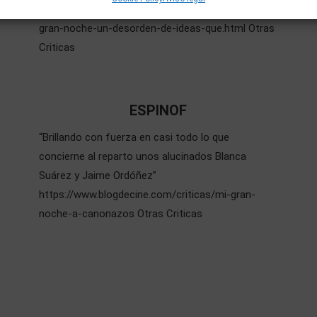
http://ahoracriticoyo.blogspot.com.es/2016/02/mi-
gran-noche-un-desorden-de-ideas-que.html Otras
Criticas
ESPINOF
“Brillando con fuerza en casi todo lo que
concierne al reparto unos alucinados Blanca
Suárez y Jaime Ordóñez”
https://www.blogdecine.com/criticas/mi-gran-
noche-a-canonazos Otras Criticas