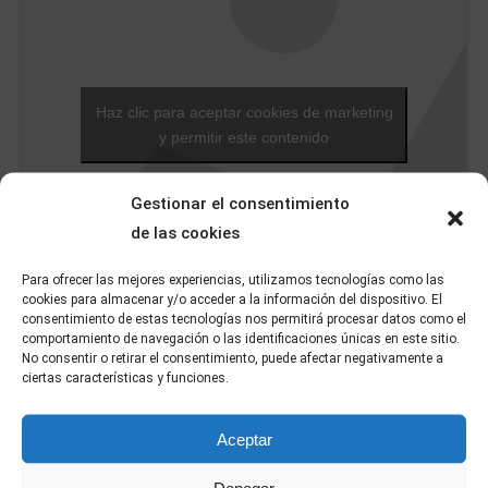
Haz clic para aceptar cookies de marketing
y permitir este contenido
Gestionar el consentimiento
de las cookies
Para ofrecer las mejores experiencias, utilizamos tecnologías como las
cookies para almacenar y/o acceder a la información del dispositivo. El
consentimiento de estas tecnologías nos permitirá procesar datos como el
comportamiento de navegación o las identificaciones únicas en este sitio.
No consentir o retirar el consentimiento, puede afectar negativamente a
ciertas características y funciones.
Pero lo que más he representado han sido Autos
Aceptar
Sacramentales, tanto como actor, como – en los últimos
años – productor ejecutivo. El Auto sacramental es un
Denegar