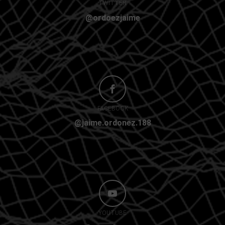
TWITTER
@ordoezjaime
FACEBOOK
@jaime.ordonez.188
YOUTUBE