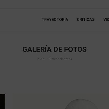
TRAYECTORIA
CRITICAS
VI
TRAYECTORIA
CRITICAS
VI
GALERÍA DE FOTOS
Estás aquí:
Inicio
Galería de fotos