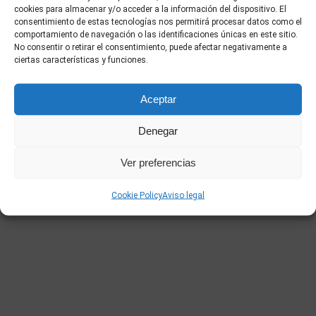
cookies para almacenar y/o acceder a la información del dispositivo. El
consentimiento de estas tecnologías nos permitirá procesar datos como el
LACAJADMÚSICA
comportamiento de navegación o las identificaciones únicas en este sitio.
No consentir o retirar el consentimiento, puede afectar negativamente a
ciertas características y funciones.
“
Jaime Ordóñez
es todo un descubrimiento. Todos
tenemos un referente clásico de la mano de Jose Mota,
Aceptar
pero como actor para nosotros
es uno de los mayores
descubrimientos de esta película
. Personaje
Denegar
atormentado, intenso, divertido, que ofrece el
contrapunto perfecto a los personajes de Mario Casas y
Ver preferencias
Hugo Silva. Seguirlo la pista a partir de ahora no es una
Cookie Policy
Aviso legal
obligación sino un placer”.