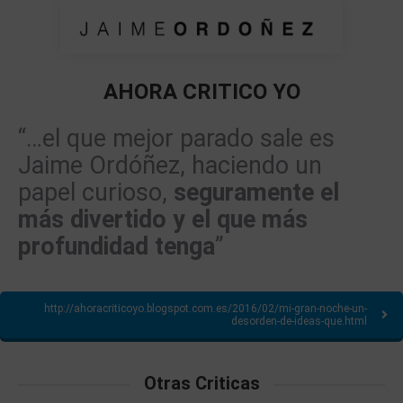
AHORA CRITICO YO
Estás aquí:
“…el que mejor parado sale es
Jaime Ordóñez, haciendo un
papel curioso,
seguramente el
más divertido y el que más
profundidad tenga
”
http://ahoracriticoyo.blogspot.com.es/2016/02/mi-gran-noche-un-
desorden-de-ideas-que.html
Otras Criticas