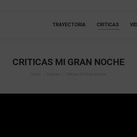
TRAYECTORIA
CRITICAS
VI
TRAYECTORIA
CRITICAS
VI
CRITICAS MI GRAN NOCHE
Estás aquí:
Inicio
Criticas
Criticas Mi Gran Noche