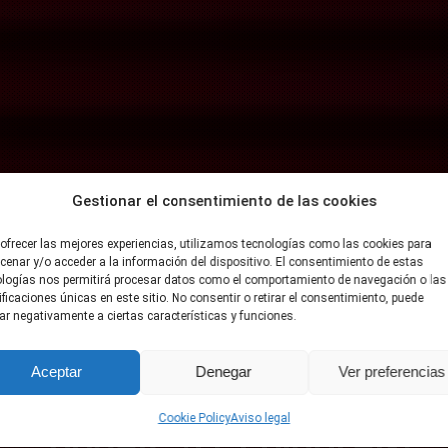
Gestionar el consentimiento de las cookies
ofrecer las mejores experiencias, utilizamos tecnologías como las cookies para
enar y/o acceder a la información del dispositivo. El consentimiento de estas
ologías nos permitirá procesar datos como el comportamiento de navegación o las
ificaciones únicas en este sitio. No consentir o retirar el consentimiento, puede
ar negativamente a ciertas características y funciones.
JAIME ORDÓÑEZ
Aceptar
Denegar
Ver preferencias
Cookie Policy
Aviso legal
“OSCAR” (EL PSICOFAN)