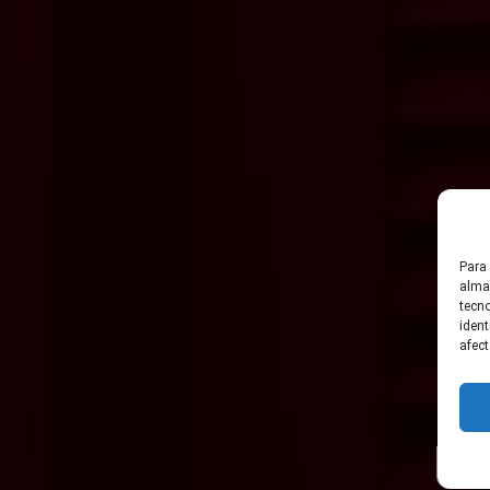
Para 
almac
tecn
ident
afect