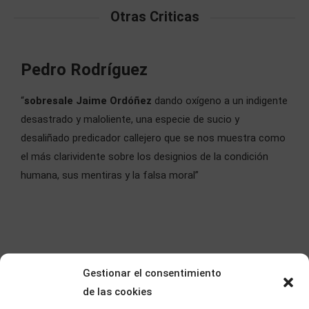
Otras Criticas
Pedro Rodríguez
“
sobresale Jaime Ordóñez
dando oxígeno a un indigente
desastrado y maloliente, una especie de sucio y
desaliñado predicador callejero que se nos muestra como
el más clarividente sobre los designios de la condición
humana, sus mentiras y la falsa moral”
Gestionar el consentimiento
de las cookies