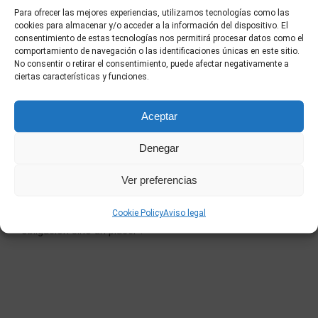
Para ofrecer las mejores experiencias, utilizamos tecnologías como las
cookies para almacenar y/o acceder a la información del dispositivo. El
consentimiento de estas tecnologías nos permitirá procesar datos como el
comportamiento de navegación o las identificaciones únicas en este sitio.
LACAJADMÚSICA
No consentir o retirar el consentimiento, puede afectar negativamente a
ciertas características y funciones.
“
Jaime Ordóñez
es todo un descubrimiento. Todos
tenemos un referente clásico de la mano de Jose Mota,
Aceptar
pero como actor para nosotros
es uno de los mayores
Denegar
descubrimientos de esta película
. Personaje
atormentado, intenso, divertido, que ofrece el
Ver preferencias
contrapunto perfecto a los personajes de Mario Casas y
Hugo Silva. Seguirlo la pista a partir de ahora no es una
Cookie Policy
Aviso legal
obligación sino un placer”.