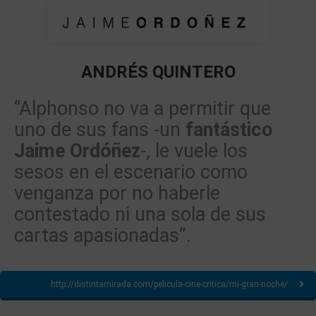
ANDRÉS QUINTERO
Estás aquí:
“Alphonso no va a permitir que
uno de sus fans -un
fantástico
Jaime Ordóñez
-, le vuele los
sesos en el escenario como
venganza por no haberle
contestado ni una sola de sus
cartas apasionadas”.
http://distintamirada.com/pelicula-cine-critica/mi-gran-noche/