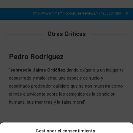
http://www.filmaffinity.com/es/reviews/1/496503.html
Otras Criticas
Pedro Rodríguez
“
sobresale Jaime Ordóñez
dando oxígeno a un indigente
desastrado y maloliente, una especie de sucio y
desaliñado predicador callejero que se nos muestra como
el más clarividente sobre los designios de la condición
humana, sus mentiras y la falsa moral”
Gestionar el consentimiento