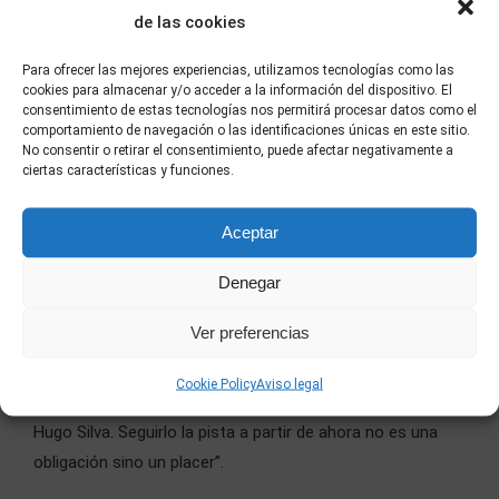
de las cookies
Para ofrecer las mejores experiencias, utilizamos tecnologías como las
cookies para almacenar y/o acceder a la información del dispositivo. El
consentimiento de estas tecnologías nos permitirá procesar datos como el
comportamiento de navegación o las identificaciones únicas en este sitio.
No consentir o retirar el consentimiento, puede afectar negativamente a
ciertas características y funciones.
LACAJADMÚSICA
Aceptar
“
Jaime Ordóñez
es todo un descubrimiento. Todos
tenemos un referente clásico de la mano de Jose Mota,
Denegar
pero como actor para nosotros
es uno de los mayores
Ver preferencias
descubrimientos de esta película
. Personaje
atormentado, intenso, divertido, que ofrece el
Cookie Policy
Aviso legal
contrapunto perfecto a los personajes de Mario Casas y
Hugo Silva. Seguirlo la pista a partir de ahora no es una
obligación sino un placer”.