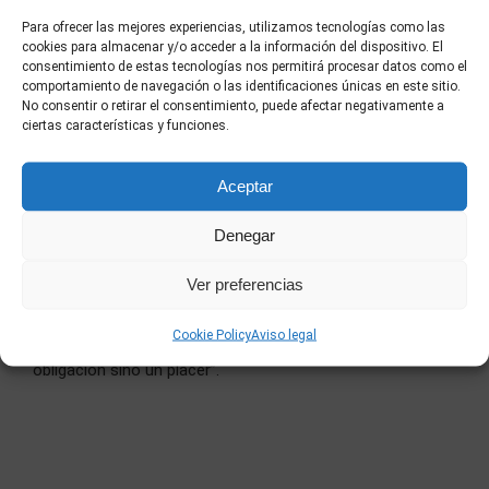
Para ofrecer las mejores experiencias, utilizamos tecnologías como las
cookies para almacenar y/o acceder a la información del dispositivo. El
consentimiento de estas tecnologías nos permitirá procesar datos como el
comportamiento de navegación o las identificaciones únicas en este sitio.
No consentir o retirar el consentimiento, puede afectar negativamente a
LACAJADMÚSICA
ciertas características y funciones.
“
Jaime Ordóñez
es todo un descubrimiento. Todos
Aceptar
tenemos un referente clásico de la mano de Jose Mota,
pero como actor para nosotros
es uno de los mayores
Denegar
descubrimientos de esta película
. Personaje
atormentado, intenso, divertido, que ofrece el
Ver preferencias
contrapunto perfecto a los personajes de Mario Casas y
Cookie Policy
Aviso legal
Hugo Silva. Seguirlo la pista a partir de ahora no es una
obligación sino un placer”.