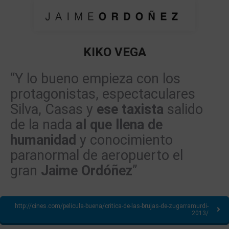
KIKO VEGA
Estás aquí:
“Y lo bueno empieza con los
protagonistas, espectaculares
Silva, Casas y
ese taxista
salido
de la nada
al que llena de
humanidad
y conocimiento
paranormal de aeropuerto el
gran
Jaime Ordóñez
”
http://cines.com/pelicula-buena/critica-de-las-brujas-de-zugarramurdi-
2013/