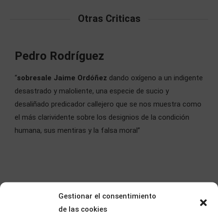
Otras Criticas
Pedro Rodríguez
“
sobresale Jaime Ordóñez
dando oxígeno a un indigente
desastrado y maloliente, una especie de sucio y
desaliñado predicador callejero que se nos muestra como
el más clarividente sobre los designios de la condición
humana, sus mentiras y la falsa moral”
Gestionar el consentimiento
de las cookies