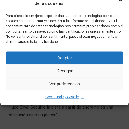
de las cookies
Para ofrecer las mejores experiencias, utilizamos tecnologías como las
cookies para almacenar y/o acceder a la información del dispositivo. El
consentimiento de estas tecnologías nos permitirá procesar datos como el
comportamiento de navegación o las identificaciones únicas en este sitio.
No consentir o retirar el consentimiento, puede afectar negativamente a
ciertas características y funciones.
LACAJADMÚSICA
Aceptar
“
Jaime Ordóñez
es todo un descubrimiento. Todos
tenemos un referente clásico de la mano de Jose Mota,
Denegar
pero como actor para nosotros
es uno de los mayores
Ver preferencias
descubrimientos de esta película
. Personaje
atormentado, intenso, divertido, que ofrece el
Cookie Policy
Aviso legal
contrapunto perfecto a los personajes de Mario Casas y
Hugo Silva. Seguirlo la pista a partir de ahora no es una
obligación sino un placer”.