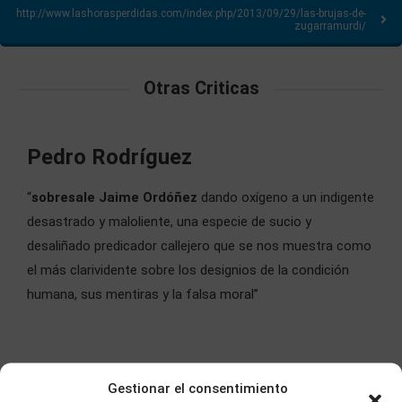
http://www.lashorasperdidas.com/index.php/2013/09/29/las-brujas-de-
zugarramurdi/
Otras Criticas
Pedro Rodríguez
“
sobresale Jaime Ordóñez
dando oxígeno a un indigente
desastrado y maloliente, una especie de sucio y
desaliñado predicador callejero que se nos muestra como
el más clarividente sobre los designios de la condición
humana, sus mentiras y la falsa moral”
Gestionar el consentimiento